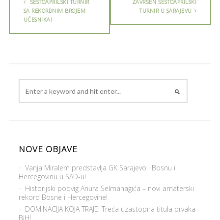
ŠESTOAPRILSKI TURNIR
ZAVRŠEN ŠESTOAPRILSKI
SA REKORDNIM BROJEM
TURNIR U SARAJEVU
UČESNIKA!
NOVE OBJAVE
Vanja Miralem predstavlja GK Sarajevo i Bosnu i
Hercegovinu u SAD-u!
Historijski podvig Anura Selmanagića – novi amaterski
rekord Bosne i Hercegovine!
DOMINACIJA KOJA TRAJE! Treća uzastopna titula prvaka
BiH!