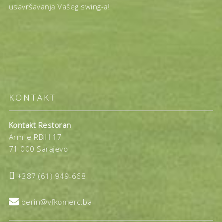
usavršavanja Vašeg swing-a!
KONTAKT
Kontakt Restoran
Armije RBiH 17
71 000 Sarajevo

+387 (61) 949-668

berin@vfkomerc.ba