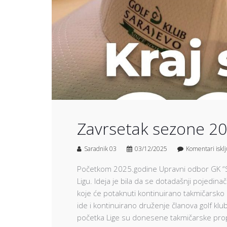
Zavrsetak sezone 20
Saradnik 03
03/12/2025
Komentari iskl
Početkom 2025.godine Upravni odbor GK “Sa
Ligu. Ideja je bila da se dotadašnji pojedi
koje će potaknuti kontinuirano takmičarsko 
ide i kontinuirano druženje članova golf klub
početka Lige su donesene takmičarske propoz