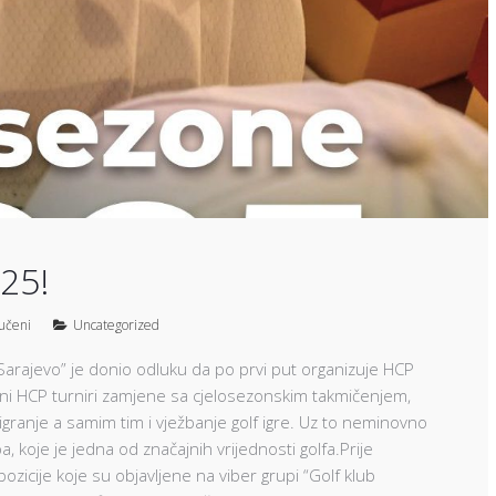
25!
jučeni
Uncategorized
rajevo” je donio odluku da po prvi put organizuje HCP
načni HCP turniri zamjene sa cjelosezonskim takmičenjem,
igranje a samim tim i vježbanje golf igre. Uz to neminovno
a, koje je jedna od značajnih vrijednosti golfa.Prije
icije koje su objavljene na viber grupi “Golf klub