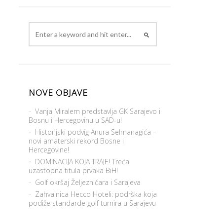
NOVE OBJAVE
Vanja Miralem predstavlja GK Sarajevo i
Bosnu i Hercegovinu u SAD-u!
Historijski podvig Anura Selmanagića –
novi amaterski rekord Bosne i
Hercegovine!
DOMINACIJA KOJA TRAJE! Treća
uzastopna titula prvaka BiH!
Golf okršaj Željezničara i Sarajeva
Zahvalnica Hecco Hoteli: podrška koja
podiže standarde golf turnira u Sarajevu