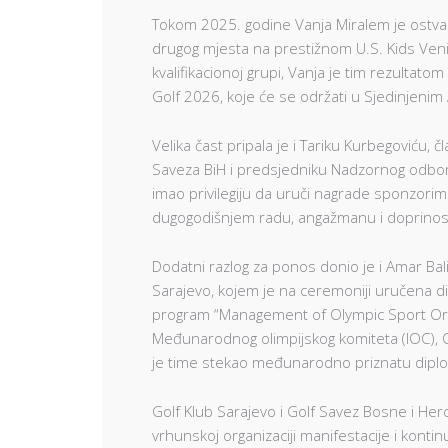
Tokom 2025. godine Vanja Miralem je ostvari
drugog mjesta na prestižnom U.S. Kids Venice
kvalifikacionoj grupi, Vanja je tim rezultat
Golf 2026, koje će se održati u Sjedinjeni
Velika čast pripala je i Tariku Kurbegoviću,
Saveza BiH i predsjedniku Nadzornog odbora
imao privilegiju da uruči nagrade sponzori
dugogodišnjem radu, angažmanu i doprinosu
Dodatni razlog za ponos donio je i Amar Balić
Sarajevo, kojem je na ceremoniji uručena
program “Management of Olympic Sport Orga
Međunarodnog olimpijskog komiteta (IOC), Ol
je time stekao međunarodno priznatu dipl
Golf Klub Sarajevo i Golf Savez Bosne i He
vrhunskoj organizaciji manifestacije i konti