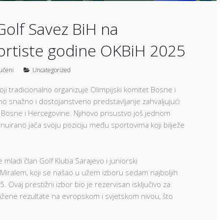
 Golf Savez BiH na
ortiste godine OKBiH 2025
jučeni
Uncategorized
ji tradicionalno organizuje Olimpijski komitet Bosne i
no snažno i dostojanstveno predstavljanje zahvaljujući
a Bosne i Hercegovine. Njihovo prisustvo još jednom
inuirano jača svoju poziciju među sportovima koji bilježe
 mladi član Golf Kluba Sarajevo i juniorski
Miralem, koji se našao u užem izboru sedam najboljih
Ovaj prestižni izbor bio je rezervisan isključivo za
pažene rezultate na evropskom i svjetskom nivou, što
.