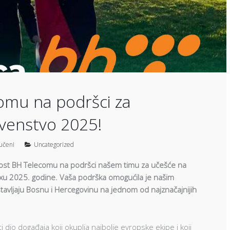
omu na podršci za
venstvo 2025!
jučeni
Uncategorized
nost BH Telecomu na podršci našem timu za učešće na
 2025. godine. Vaša podrška omogućila je našim
tavljaju Bosnu i Hercegovinu na jednom od najznačajnijih
ti dio događaja koji okuplja najbolje evropske ekipe i koji