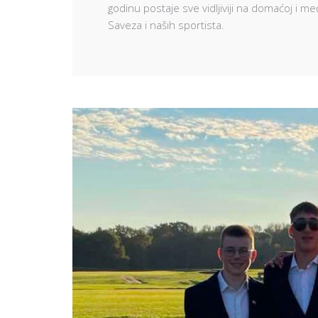
godinu postaje sve vidljiviji na domaćoj i 
Saveza i naših sportista.