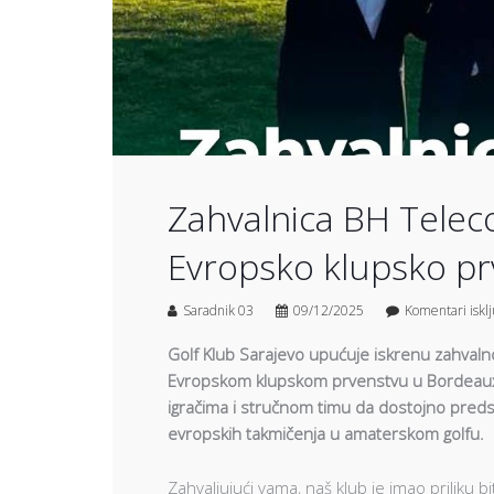
Zahvalnica BH Telec
Evropsko klupsko pr
Saradnik 03
09/12/2025
Komentari iskl
Golf Klub Sarajevo upućuje iskrenu zahval
Evropskom klupskom prvenstvu u Bordeauxu
igračima i stručnom timu da dostojno preds
evropskih takmičenja u amaterskom golfu.
Zahvaljujući vama, naš klub je imao priliku bi