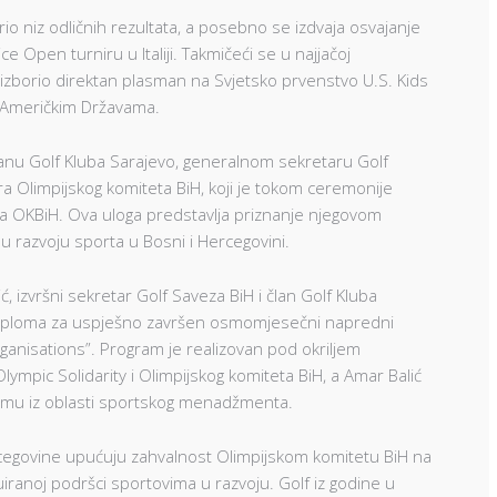
o niz odličnih rezultata, a posebno se izdvaja osvajanje
 Open turniru u Italiji. Takmičeći se u najjačoj
om izborio direktan plasman na Svjetsko prvenstvo U.S. Kids
m Američkim Državama.
 članu Golf Kluba Sarajevo, generalnom sekretaru Golf
 Olimpijskog komiteta BiH, koji je tokom ceremonije
ma OKBiH. Ova uloga predstavlja priznanje njegovom
 razvoju sporta u Bosni i Hercegovini.
, izvršni sekretar Golf Saveza BiH i član Golf Kluba
 diploma za uspješno završen osmomjesečni napredni
nisations”. Program je realizovan pod okriljem
ympic Solidarity i Olimpijskog komiteta BiH, a Amar Balić
omu iz oblasti sportskog menadžmenta.
rcegovine upućuju zahvalnost Olimpijskom komitetu BiH na
nuiranoj podršci sportovima u razvoju. Golf iz godine u