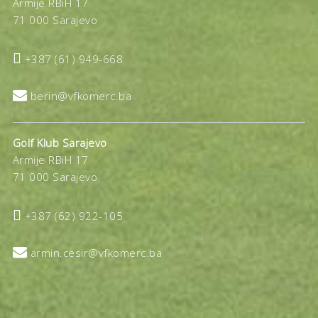
Armije RBiH 17
71 000 Sarajevo

+387 (61) 949-668

berin@vfkomerc.ba
Golf Klub Sarajevo
Armije RBiH 17
71 000 Sarajevo

+387 (62) 922-105

armin.cesir@vfkomerc.ba