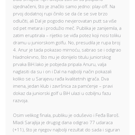
izjednačeni, što je značilo samo jedno: play-off. Na
prvoj dodatnoj rupi činilo se da će se sve brzo
odlučiti, ali Dal je pogodio nevjerovatan putt sa više
od pet metara i produžio meč. Publika je zanijemila, a
zatim eruptirala – rijetko se viđa potez koji nosi toliku
dramu u juniorskom golfu. No, presudila je rupa broj
4. Anur je tada pokazao mirnoću, sabrao se i odigrao
hladnokrvno, što mu je donijelo titulu juniorskog
prvaka BiH.Iako je pobjeda pripala Anuru, valja
naglasiti da su i on i Dal na najbolji način pokazali
koliko se u Sarajevu rađa kvalitetnih igrača. Dva
imena, jedan klub i završnica za pamćenje – pravi
dokaz da juniorski golf u BiH ulazi u ozbiljnu fazu
razvoja.
Osim velikog finala, publiku je oduševio i Feđa Baroš.
Mladi Sarajlija je drugog dana odigrao 77 udaraca
(+11), što je njegov najbolji rezultat do sada i siguran