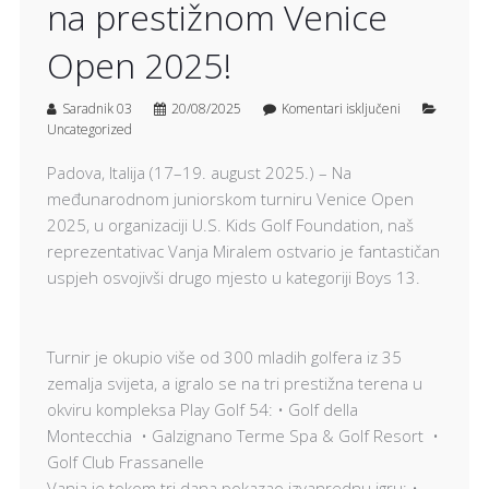
na prestižnom Venice
Open 2025!
Saradnik 03
20/08/2025
Komentari isključeni
Uncategorized
Padova, Italija (17–19. august 2025.) – Na
međunarodnom juniorskom turniru Venice Open
2025, u organizaciji U.S. Kids Golf Foundation, naš
reprezentativac Vanja Miralem ostvario je fantastičan
uspjeh osvojivši drugo mjesto u kategoriji Boys 13.
Turnir je okupio više od 300 mladih golfera iz 35
zemalja svijeta, a igralo se na tri prestižna terena u
okviru kompleksa Play Golf 54: • Golf della
Montecchia • Galzignano Terme Spa & Golf Resort •
Golf Club Frassanelle
Vanja je tokom tri dana pokazao izvanrednu igru: •