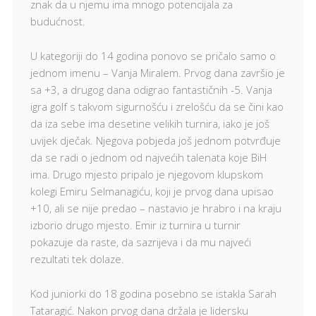
znak da u njemu ima mnogo potencijala za
budućnost.
U kategoriji do 14 godina ponovo se pričalo samo o
jednom imenu – Vanja Miralem. Prvog dana završio je
sa +3, a drugog dana odigrao fantastičnih -5. Vanja
igra golf s takvom sigurnošću i zrelošću da se čini kao
da iza sebe ima desetine velikih turnira, iako je još
uvijek dječak. Njegova pobjeda još jednom potvrđuje
da se radi o jednom od najvećih talenata koje BiH
ima. Drugo mjesto pripalo je njegovom klupskom
kolegi Emiru Selmanagiću, koji je prvog dana upisao
+10, ali se nije predao – nastavio je hrabro i na kraju
izborio drugo mjesto. Emir iz turnira u turnir
pokazuje da raste, da sazrijeva i da mu najveći
rezultati tek dolaze.
Kod juniorki do 18 godina posebno se istakla Sarah
Tataragić. Nakon prvog dana držala je lidersku