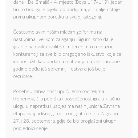
dana • Dal Smajić – 4. mjesto (Boys U17–U19), jedan
bruto bod ga je dijelio od podijuma, ali i dalje ostaje
prvi u ukupnom poretku u svojoj kategoriji.
Čestitamo svim našim mladim golferima na
nastupima i velikom zalaganju. Sigurni smo da je
igranje na ovako kvalitetnim terenima i u snažnoj
konkurenciji za sve bilo dragocjeno iskustvo, koje će
im poslužiti kao dodatna motivacija da već naredne
godine dođu još spremniji i ostvare još bolje
rezultate.
Posebnu zahvalnost upućujemo roditeljima i
trenerima, čija podrška i posvećenost igraju ključnu
ulogu u napretku i uspjesima naših juniora.Završna
etapa ovogodišnjeg Toura odigrat će se u Zagrebu
27. i 28. septembra, gdje će biti proglašeni ukupni
pobjednici serije.