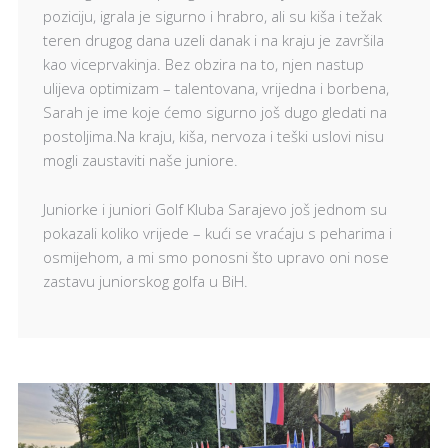
poziciju, igrala je sigurno i hrabro, ali su kiša i težak
teren drugog dana uzeli danak i na kraju je završila
kao viceprvakinja. Bez obzira na to, njen nastup
ulijeva optimizam – talentovana, vrijedna i borbena,
Sarah je ime koje ćemo sigurno još dugo gledati na
postoljima.Na kraju, kiša, nervoza i teški uslovi nisu
mogli zaustaviti naše juniore.
Juniorke i juniori Golf Kluba Sarajevo još jednom su
pokazali koliko vrijede – kući se vraćaju s peharima i
osmijehom, a mi smo ponosni što upravo oni nose
zastavu juniorskog golfa u BiH.