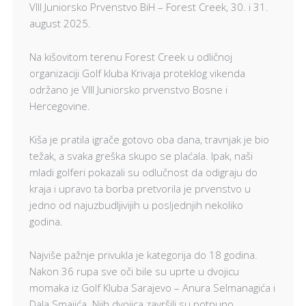
VIII Juniorsko Prvenstvo BiH – Forest Creek, 30. i 31.
august 2025.
Na kišovitom terenu Forest Creek u odličnoj
organizaciji Golf kluba Krivaja proteklog vikenda
održano je VIII Juniorsko prvenstvo Bosne i
Hercegovine.
Kiša je pratila igrače gotovo oba dana, travnjak je bio
težak, a svaka greška skupo se plaćala. Ipak, naši
mladi golferi pokazali su odlučnost da odigraju do
kraja i upravo ta borba pretvorila je prvenstvo u
jedno od najuzbudljivijih u posljednjih nekoliko
godina.
Najviše pažnje privukla je kategorija do 18 godina.
Nakon 36 rupa sve oči bile su uprte u dvojicu
momaka iz Golf Kluba Sarajevo – Anura Selmanagića i
Dala Smajića. Njih dvojica završili su potpuno