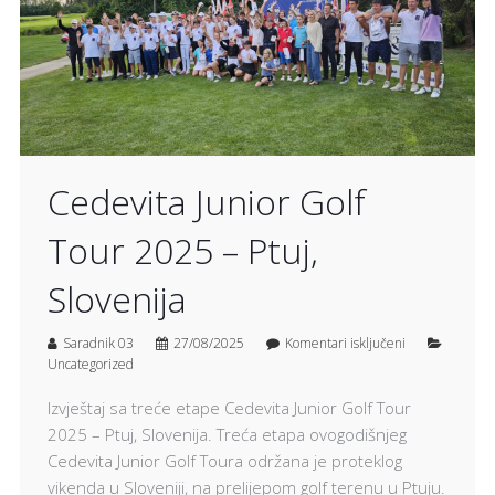
Cedevita Junior Golf
Tour 2025 – Ptuj,
Slovenija
Saradnik 03
27/08/2025
Komentari isključeni
Uncategorized
Izvještaj sa treće etape Cedevita Junior Golf Tour
2025 – Ptuj, Slovenija. Treća etapa ovogodišnjeg
Cedevita Junior Golf Toura održana je proteklog
vikenda u Sloveniji, na prelijepom golf terenu u Ptuju.