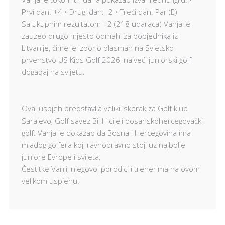
Prvi dan: +4 • Drugi dan: -2 • Treći dan: Par (E)
Sa ukupnim rezultatom +2 (218 udaraca) Vanja je
zauzeo drugo mjesto odmah iza pobjednika iz
Litvanije, čime je izborio plasman na Svjetsko
prvenstvo US Kids Golf 2026, najveći juniorski golf
događaj na svijetu.
Ovaj uspjeh predstavlja veliki iskorak za Golf klub
Sarajevo, Golf savez BiH i cijeli bosanskohercegovački
golf. Vanja je dokazao da Bosna i Hercegovina ima
mladog golfera koji ravnopravno stoji uz najbolje
juniore Evrope i svijeta.
Čestitke Vanji, njegovoj porodici i trenerima na ovom
velikom uspjehu!