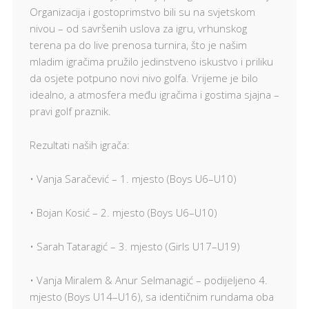
Organizacija i gostoprimstvo bili su na svjetskom
nivou – od savršenih uslova za igru, vrhunskog
terena pa do live prenosa turnira, što je našim
mladim igračima pružilo jedinstveno iskustvo i priliku
da osjete potpuno novi nivo golfa. Vrijeme je bilo
idealno, a atmosfera među igračima i gostima sjajna –
pravi golf praznik.
Rezultati naših igrača:
• Vanja Saračević – 1. mjesto (Boys U6–U10)
• Bojan Kosić – 2. mjesto (Boys U6–U10)
• Sarah Tataragić – 3. mjesto (Girls U17–U19)
• Vanja Miralem & Anur Selmanagić – podijeljeno 4.
mjesto (Boys U14–U16), sa identičnim rundama oba