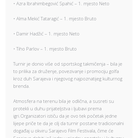
• Azra Ibrahimbegović Spahić – 1. mjesto Neto
• Alma Mekić Tataragić – 1. mjesto Bruto
• Damir Hadžić – 1. mjesto Neto
• Tiho Parlov – 1. mjesto Bruto
Turnir je donio više od sportskog takmičenja – bila je
to prilika za druženje, povezivanje i promociju golfa
kroz duh Sarajeva i njegovog najpoznatijeg kulturnog
brenda.
Atmosfera na terenu bila je odlična, a susreti su
protekli u duhu prijateljstva i ljubavi prema
igri.Organizatori ističu da je ovo tek početak jedne
lijepe priče te da je cilj da turnir postane tradicionalni
događaj u okviru Sarajevo Film Festivala, čime će
Sarajevo dobiti još jednu vrijednu sportsku i kulturnu