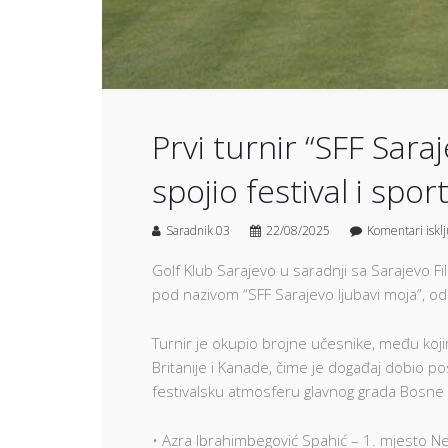
Prvi turnir “SFF Saraj
spojio festival i sp
Saradnik 03
22/08/2025
Komentari iskl
Golf Klub Sarajevo u saradnji sa Sarajevo F
pod nazivom “SFF Sarajevo ljubavi moja”, o
Turnir je okupio brojne učesnike, među kojima 
Britanije i Kanade, čime je događaj dobio 
festivalsku atmosferu glavnog grada Bosne i
• Azra Ibrahimbegović Spahić – 1. mjesto N