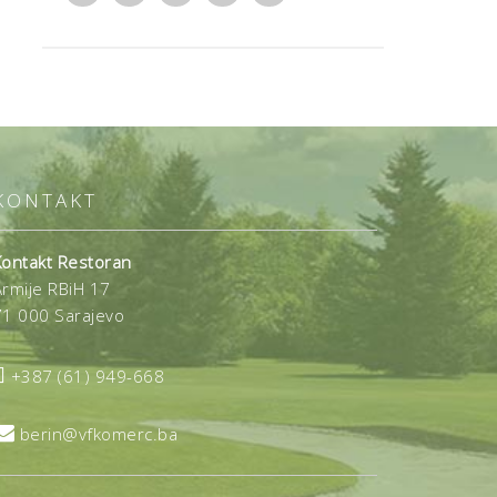
KONTAKT
Kontakt Restoran
Armije RBiH 17
71 000 Sarajevo

+387 (61) 949-668

berin@vfkomerc.ba