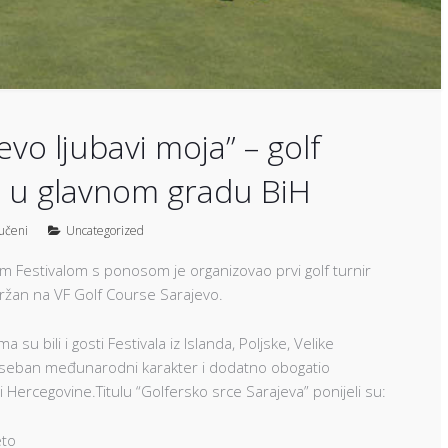
evo ljubavi moja” – golf
ort u glavnom gradu BiH
jučeni
Uncategorized
ilm Festivalom s ponosom je organizovao prvi golf turnir
držan na VF Golf Course Sarajevo.
su bili i gosti Festivala iz Islanda, Poljske, Velike
poseban međunarodni karakter i dodatno obogatio
 Hercegovine.Titulu “Golfersko srce Sarajeva” ponijeli su:
eto