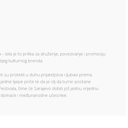
– bila je to prilika za druženje, povezivanje i promociju
tijeg kulturnog brenda.
i su protekli u duhu prijateljstva i ljubavi prema
 jedne lijepe priče te da je cilj da turnir postane
Festivala, čime će Sarajevo dobiti još jednu vrijednu
aja domaće i međunarodne učesnike.