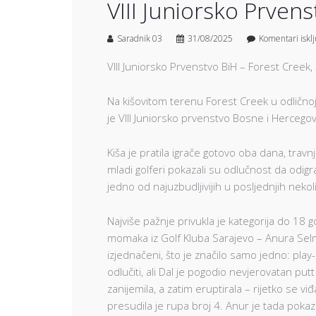
VIII Juniorsko Prven
Saradnik 03
31/08/2025
Komentari iskl
VIII Juniorsko Prvenstvo BiH – Forest Creek,
Na kišovitom terenu Forest Creek u odličnoj 
je VIII Juniorsko prvenstvo Bosne i Hercegov
Kiša je pratila igrače gotovo oba dana, travnj
mladi golferi pokazali su odlučnost da odigr
jedno od najuzbudljivijih u posljednjih nekol
Najviše pažnje privukla je kategorija do 18 
momaka iz Golf Kluba Sarajevo – Anura Selma
izjednačeni, što je značilo samo jedno: play-
odlučiti, ali Dal je pogodio nevjerovatan put
zanijemila, a zatim eruptirala – rijetko se v
presudila je rupa broj 4. Anur je tada poka