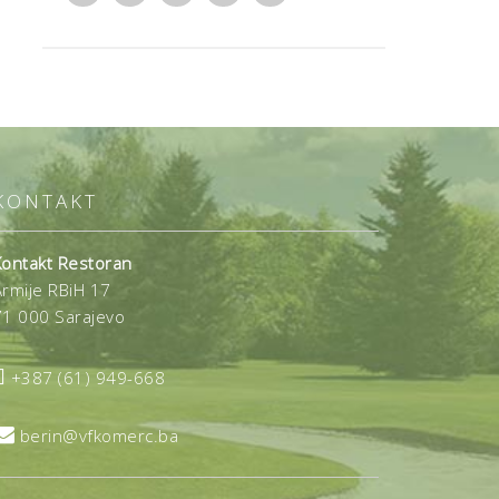
KONTAKT
Kontakt Restoran
Armije RBiH 17
71 000 Sarajevo

+387 (61) 949-668

berin@vfkomerc.ba