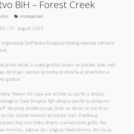
stvo BiH – Forest Creek
jučeni
Uncategorized
 30. i 31. august 2025.
organizaciji Golf kluba Krivaja proteklog vikenda održano
ine.
ak je bio težak, a svaka greška skupo se plaćala. Ipak, naši
aju do kraja i upravo ta borba pretvorila je prvenstvo u
iko godina.
godina. Nakon 36 rupa sve oči bile su uprte u dvojicu
nagića i Dala Smajića. Njih dvojica završili su potpuno
off. Na prvoj dodatnoj rupi činilo se da će se sve brzo
t sa više od pet metara i produžio meč. Publika je
iđa potez koji nosi toliku dramu u juniorskom golfu. No,
zao mirnoću, sabrao se i odigrao hladnokrvno, što mu je