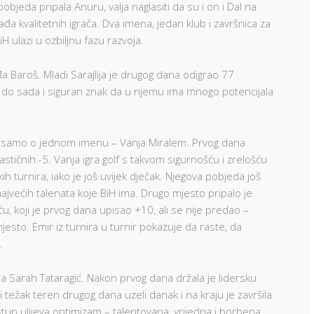
pobjeda pripala Anuru, valja naglasiti da su i on i Dal na
ađa kvalitetnih igrača. Dva imena, jedan klub i završnica za
H ulazi u ozbiljnu fazu razvoja.
đa Baroš. Mladi Sarajlija je drugog dana odigrao 77
at do sada i siguran znak da u njemu ima mnogo potencijala
lo samo o jednom imenu – Vanja Miralem. Prvog dana
stičnih -5. Vanja igra golf s takvom sigurnošću i zrelošću
ih turnira, iako je još uvijek dječak. Njegova pobjeda još
jvećih talenata koje BiH ima. Drugo mjesto pripalo je
 koji je prvog dana upisao +10, ali se nije predao –
jesto. Emir iz turnira u turnir pokazuje da raste, da
.
a Sarah Tataragić. Nakon prvog dana držala je lidersku
ša i težak teren drugog dana uzeli danak i na kraju je završila
stup ulijeva optimizam – talentovana, vrijedna i borbena,