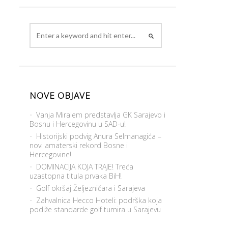
NOVE OBJAVE
Vanja Miralem predstavlja GK Sarajevo i
Bosnu i Hercegovinu u SAD-u!
Historijski podvig Anura Selmanagića –
novi amaterski rekord Bosne i
Hercegovine!
DOMINACIJA KOJA TRAJE! Treća
uzastopna titula prvaka BiH!
Golf okršaj Željezničara i Sarajeva
Zahvalnica Hecco Hoteli: podrška koja
podiže standarde golf turnira u Sarajevu