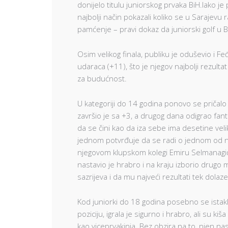
donijelo titulu juniorskog prvaka BiH.Iako je 
najbolji način pokazali koliko se u Sarajevu r
pamćenje – pravi dokaz da juniorski golf u Bi
Osim velikog finala, publiku je oduševio i Fe
udaraca (+11), što je njegov najbolji rezult
za budućnost.
U kategoriji do 14 godina ponovo se priča
završio je sa +3, a drugog dana odigrao fanta
da se čini kao da iza sebe ima desetine velik
jednom potvrđuje da se radi o jednom od na
njegovom klupskom kolegi Emiru Selmanagiću,
nastavio je hrabro i na kraju izborio drugo m
sazrijeva i da mu najveći rezultati tek dolaze
Kod juniorki do 18 godina posebno se istakl
poziciju, igrala je sigurno i hrabro, ali su ki
kao viceprvakinja. Bez obzira na to, njen na