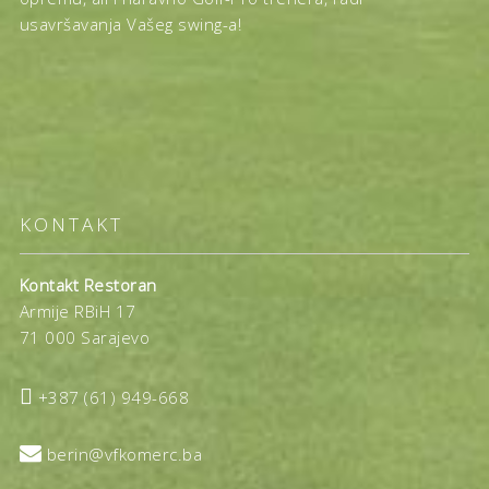
usavršavanja Vašeg swing-a!
KONTAKT
Kontakt Restoran
Armije RBiH 17
71 000 Sarajevo

+387 (61) 949-668

berin@vfkomerc.ba