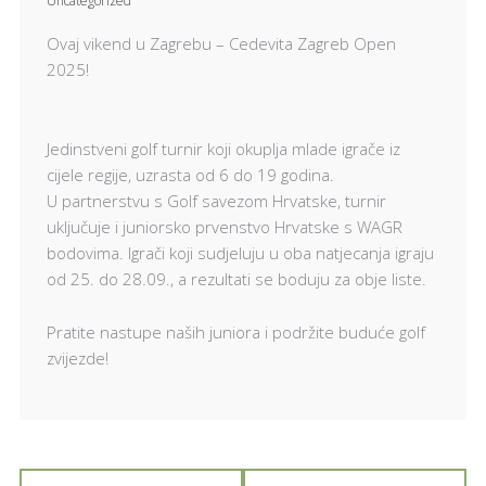
Uncategorized
Ovaj vikend u Zagrebu – Cedevita Zagreb Open
2025!
Jedinstveni golf turnir koji okuplja mlade igrače iz
cijele regije, uzrasta od 6 do 19 godina.
U partnerstvu s Golf savezom Hrvatske, turnir
uključuje i juniorsko prvenstvo Hrvatske s WAGR
bodovima. Igrači koji sudjeluju u oba natjecanja igraju
od 25. do 28.09., a rezultati se boduju za obje liste.
Pratite nastupe naših juniora i podržite buduće golf
zvijezde!