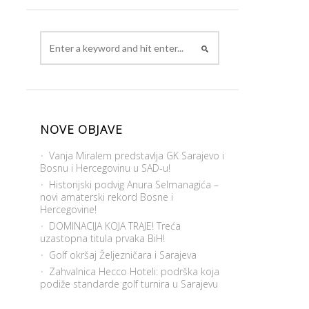
NOVE OBJAVE
Vanja Miralem predstavlja GK Sarajevo i
Bosnu i Hercegovinu u SAD-u!
Historijski podvig Anura Selmanagića –
novi amaterski rekord Bosne i
Hercegovine!
DOMINACIJA KOJA TRAJE! Treća
uzastopna titula prvaka BiH!
Golf okršaj Željezničara i Sarajeva
Zahvalnica Hecco Hoteli: podrška koja
podiže standarde golf turnira u Sarajevu