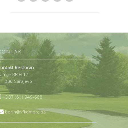
KONTAKT
Kontakt Restoran
Armije RBiH 17
71 000 Sarajevo

+387 (61) 949-668

berin@vfkomerc.ba