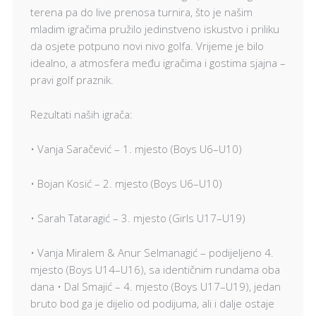
terena pa do live prenosa turnira, što je našim
mladim igračima pružilo jedinstveno iskustvo i priliku
da osjete potpuno novi nivo golfa. Vrijeme je bilo
idealno, a atmosfera među igračima i gostima sjajna –
pravi golf praznik.
Rezultati naših igrača:
• Vanja Saračević – 1. mjesto (Boys U6–U10)
• Bojan Kosić – 2. mjesto (Boys U6–U10)
• Sarah Tataragić – 3. mjesto (Girls U17–U19)
• Vanja Miralem & Anur Selmanagić – podijeljeno 4.
mjesto (Boys U14–U16), sa identičnim rundama oba
dana • Dal Smajić – 4. mjesto (Boys U17–U19), jedan
bruto bod ga je dijelio od podijuma, ali i dalje ostaje