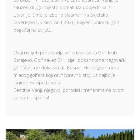
zauzeo drugo mjesto odmah iza pobjednika iz
Litvanije, čime je izborio plasman na Svjetsko
prvenstvo US Kids Golf 2026, najveći juniorski golf
događaj na svijetu.
Ovaj uspjeh predstavlja veliki iskorak za Golf klub
Sarajevo, Golf savez BiH i cijeli bosanskohercegovački
golf. Vanja je dokazao da Bosna i Hercegovina ima
mladog golfera koji ravnopravno stoji uz najbolje
juniore Evrope i svijeta.
Čestitke Vanji, njegovoj porodici i trenerima na ovom
velikom uspjehu!