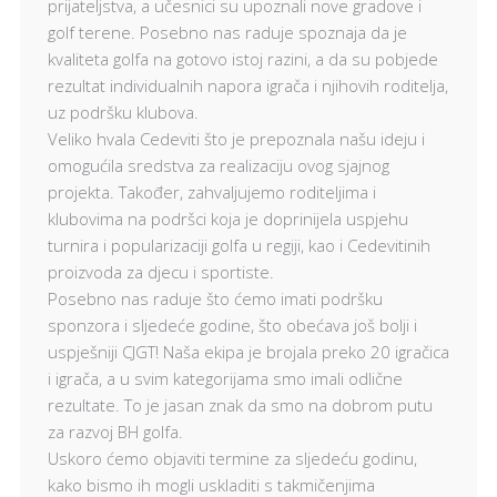
prijateljstva, a učesnici su upoznali nove gradove i
golf terene. Posebno nas raduje spoznaja da je
kvaliteta golfa na gotovo istoj razini, a da su pobjede
rezultat individualnih napora igrača i njihovih roditelja,
uz podršku klubova.
Veliko hvala Cedeviti što je prepoznala našu ideju i
omogućila sredstva za realizaciju ovog sjajnog
projekta. Također, zahvaljujemo roditeljima i
klubovima na podršci koja je doprinijela uspjehu
turnira i popularizaciji golfa u regiji, kao i Cedevitinih
proizvoda za djecu i sportiste.
Posebno nas raduje što ćemo imati podršku
sponzora i sljedeće godine, što obećava još bolji i
uspješniji CJGT! Naša ekipa je brojala preko 20 igračica
i igrača, a u svim kategorijama smo imali odlične
rezultate. To je jasan znak da smo na dobrom putu
za razvoj BH golfa.
Uskoro ćemo objaviti termine za sljedeću godinu,
kako bismo ih mogli uskladiti s takmičenjima