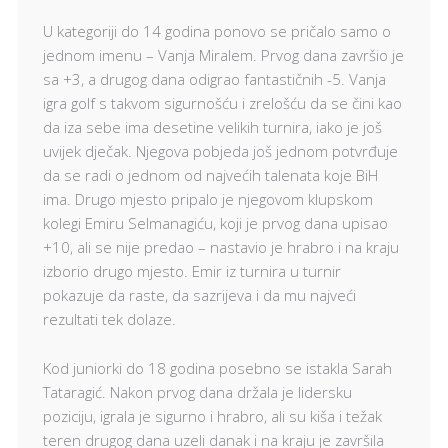
U kategoriji do 14 godina ponovo se pričalo samo o
jednom imenu – Vanja Miralem. Prvog dana završio je
sa +3, a drugog dana odigrao fantastičnih -5. Vanja
igra golf s takvom sigurnošću i zrelošću da se čini kao
da iza sebe ima desetine velikih turnira, iako je još
uvijek dječak. Njegova pobjeda još jednom potvrđuje
da se radi o jednom od najvećih talenata koje BiH
ima. Drugo mjesto pripalo je njegovom klupskom
kolegi Emiru Selmanagiću, koji je prvog dana upisao
+10, ali se nije predao – nastavio je hrabro i na kraju
izborio drugo mjesto. Emir iz turnira u turnir
pokazuje da raste, da sazrijeva i da mu najveći
rezultati tek dolaze.
Kod juniorki do 18 godina posebno se istakla Sarah
Tataragić. Nakon prvog dana držala je lidersku
poziciju, igrala je sigurno i hrabro, ali su kiša i težak
teren drugog dana uzeli danak i na kraju je završila