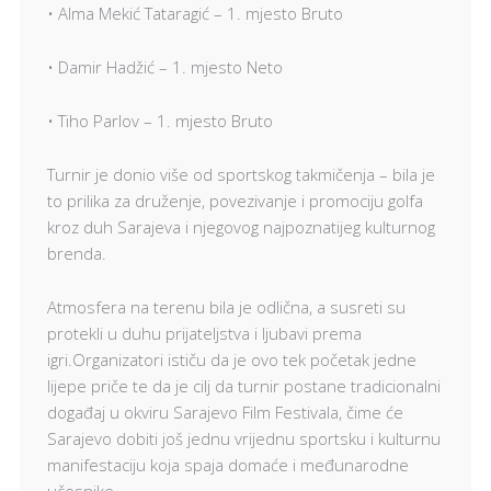
• Alma Mekić Tataragić – 1. mjesto Bruto
• Damir Hadžić – 1. mjesto Neto
• Tiho Parlov – 1. mjesto Bruto
Turnir je donio više od sportskog takmičenja – bila je
to prilika za druženje, povezivanje i promociju golfa
kroz duh Sarajeva i njegovog najpoznatijeg kulturnog
brenda.
Atmosfera na terenu bila je odlična, a susreti su
protekli u duhu prijateljstva i ljubavi prema
igri.Organizatori ističu da je ovo tek početak jedne
lijepe priče te da je cilj da turnir postane tradicionalni
događaj u okviru Sarajevo Film Festivala, čime će
Sarajevo dobiti još jednu vrijednu sportsku i kulturnu
manifestaciju koja spaja domaće i međunarodne
učesnike.