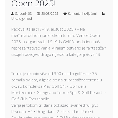
Open 2025!
Saradnik 03
20/08/2025
Komentari isključeni
Uncategorized
Padova, Italija (17–19. august 2025.) – Na
međunarodnom juniorskom turniru Venice Open
2025, u organizaciji U.S. Kids Golf Foundation, naš
reprezentativac Vanja Miralem ostvario je fantastičan
uspjeh osvojivši drugo mjesto u kategoriji Boys 13.
Turnir je okupio više od 300 mladih golfera iz 35
zemalja svijeta, a igralo se na tri prestižna terena u
okviru kompleksa Play Golf 54: • Golf della
Montecchia • Galzignano Terme Spa & Golf Resort •
Golf Club Frassanelle
Vanja je tokom tri dana pokazao izvanrednu igru: •
Prvi dan: +4 • Drugi dan: -2 • Treći dan: Par (E)
Sa ukupnim rezultatom +2 (218 udaraca) Vanja je