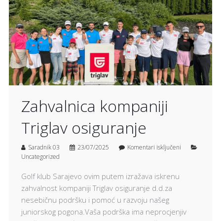
Zahvalnica kompaniji
Triglav osiguranje
Saradnik 03
23/07/2025
Komentari isključeni
Uncategorized
Golf klub Sarajevo ovim putem izražava iskrenu
zahvalnost kompaniji Triglav osiguranje d.d.za
nesebičnu podršku i pomoć u razvoju našeg
juniorskog pogona.Vaša podrška ima neprocjenjiv