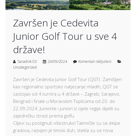
Završen je Cedevita
Junior Golf Tour u sve 4
države!
Saradnik 03
26/09/2024
Komentari isključeni
Uncategorized
Završen je Cedevita Junior Golf Tour (CJGT). Zamišljen
kao regionalno sportsko natjecanje mladih, CJGT se
sastojao od 4 turnira u 4 države – Zagreb, Sarajevo,
Beograd i finale u Moravskim Toplicama od 20. do
22.09.2024. Juniorke i juniori iz cijele regije dijelili su
zajedničku strast prema golfu.
Ciljevi su postignuti višestruko! Takmičile su se ekipe
gradova, razvijen je timski duh, stekla su se nova