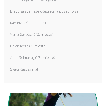
Bravo za sve naše učesnike, a posebno za:
Kan Bizović (1. mjesto)
Vanja Saračević (2. mjesto)
Bojan Kosić (3. mjesto)
Anur Selmanagić (3. mjesto)
Svaka čast svima!