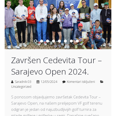
Završen Cedevita Tour –
Sarajevo Open 2024.
Saradnik 03
12/05/2024
Komentari isključeni
Uncategorized
S ponosom objavljujemo završetak Cedevita Tour –
Sarajevo Open, na našem prelijepom VF golf terenu
odigran je jedan od najuzbudljivijih golf turnira za
mlade golfere i golferke u regiji. Današnje svečano