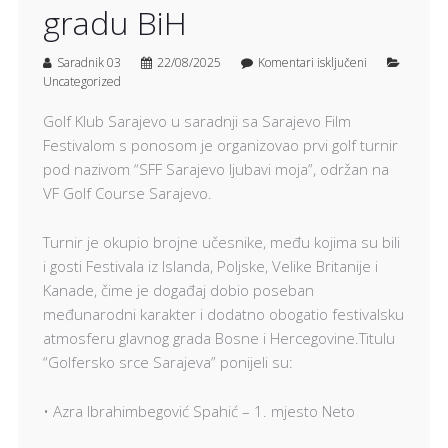
gradu BiH
Saradnik 03
22/08/2025
Komentari isključeni
Uncategorized
Golf Klub Sarajevo u saradnji sa Sarajevo Film
Festivalom s ponosom je organizovao prvi golf turnir
pod nazivom “SFF Sarajevo ljubavi moja”, održan na
VF Golf Course Sarajevo.
Turnir je okupio brojne učesnike, među kojima su bili
i gosti Festivala iz Islanda, Poljske, Velike Britanije i
Kanade, čime je događaj dobio poseban
međunarodni karakter i dodatno obogatio festivalsku
atmosferu glavnog grada Bosne i Hercegovine.Titulu
“Golfersko srce Sarajeva” ponijeli su:
• Azra Ibrahimbegović Spahić – 1. mjesto Neto