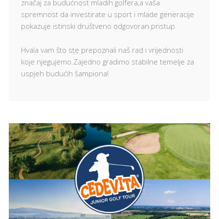
značaj za budućnost mladih golfera,a vaša
spremnost da investirate u sport i mlade generacije
pokazuje istinski društveno odgovoran pristup.
Hvala vam što ste prepoznali naš rad i vrijednosti
koje njegujemo.Zajedno gradimo stabilne temelje za
uspjeh budućih šampiona!