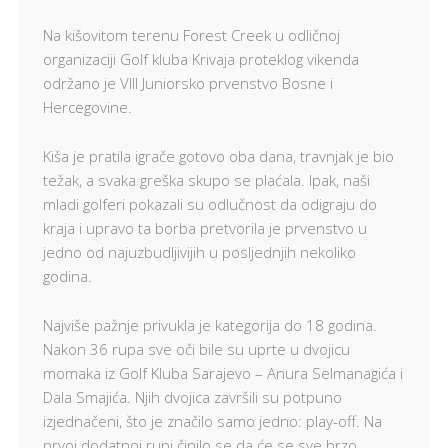
Na kišovitom terenu Forest Creek u odličnoj
organizaciji Golf kluba Krivaja proteklog vikenda
održano je VIII Juniorsko prvenstvo Bosne i
Hercegovine.
Kiša je pratila igrače gotovo oba dana, travnjak je bio
težak, a svaka greška skupo se plaćala. Ipak, naši
mladi golferi pokazali su odlučnost da odigraju do
kraja i upravo ta borba pretvorila je prvenstvo u
jedno od najuzbudljivijih u posljednjih nekoliko
godina.
Najviše pažnje privukla je kategorija do 18 godina.
Nakon 36 rupa sve oči bile su uprte u dvojicu
momaka iz Golf Kluba Sarajevo – Anura Selmanagića i
Dala Smajića. Njih dvojica završili su potpuno
izjednačeni, što je značilo samo jedno: play-off. Na
prvoj dodatnoj rupi činilo se da će se sve brzo