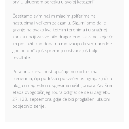
prvi u ukupnom poretku u svojoj kategoriji.
Čestitamo svim našim mladim golferima na
nastupima i velikom zalaganju. Sigurni smo da je
igranje na ovako kvalitetnim terenima i u snažnoj
konkurenciji za sve bilo dragocjeno iskustvo, koje će
im poslužiti kao dodatna motivacija da već naredne
godine dođu još spremniji i ostvare još bolje
rezultate.
Posebnu zahvalnost upućujemo roditeljima i
trenerima, čija podrška i posvećenost igraju ključnu
ulogu u napretku i uspjesima naših juniora.Završna
etapa ovogodišnjeg Toura odigrat će se u Zagrebu
27. i 28. septembra, gdje će biti proglašeni ukupni
pobjednici serije.