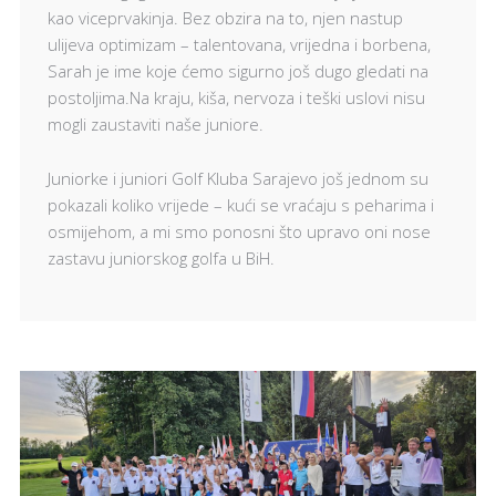
kao viceprvakinja. Bez obzira na to, njen nastup
ulijeva optimizam – talentovana, vrijedna i borbena,
Sarah je ime koje ćemo sigurno još dugo gledati na
postoljima.Na kraju, kiša, nervoza i teški uslovi nisu
mogli zaustaviti naše juniore.
Juniorke i juniori Golf Kluba Sarajevo još jednom su
pokazali koliko vrijede – kući se vraćaju s peharima i
osmijehom, a mi smo ponosni što upravo oni nose
zastavu juniorskog golfa u BiH.