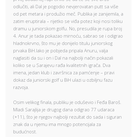
odlučiti, ali Dal je pogodio nevjerovatan putt sa više
od pet metara i produžio meč. Publika je zanijemila, a
zatim eruptirala – rijetko se viđa potez koji nosi toliku
dramu u juniorskom golfu. No, presudila je rupa broj
4. Anur je tada pokazao mirnoću, sabrao se i odigrao
hladnokrvno, što mu je donijelo titulu juniorskog
prvaka BiH.Iako je pobjeda pripala Anuru, valja
naglasiti da su i on i Dal na najbolji način pokazali
koliko se u Sarajevu rađa kvalitetnih igrača. Dva
imena, jedan klub i završnica za pamćenje – pravi
dokaz da juniorski golf u BiH ulazi u ozbiljnu fazu
razvoja.
Osim velikog finala, publiku je oduševio i Feđa Baroš.
Mladi Sarajlija je drugog dana odigrao 77 udaraca
(+11), što je njegov najbolji rezultat do sada i siguran
znak da u njemu ima mnogo potencijala za
budućnost.