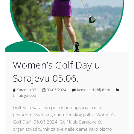
Women’s Golf Day u
Sarajevu 05.06.
Saradnik 03
30/05/2024
Komentari isključeni
Uncategorized
Golf Klub Sarajevo ponosno najavljuje turnir
povodom Svjetskog dana ženskog golfa, “Women’s
Golf Day”, 05.06.2024! Golf Klub Sarajevo će
organizovati turnir za sve naše dame kako bismo